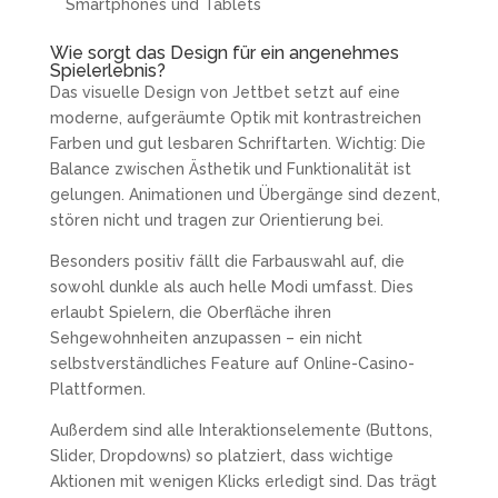
Smartphones und Tablets
Wie sorgt das Design für ein angenehmes
Spielerlebnis?
Das visuelle Design von Jettbet setzt auf eine
moderne, aufgeräumte Optik mit kontrastreichen
Farben und gut lesbaren Schriftarten. Wichtig: Die
Balance zwischen Ästhetik und Funktionalität ist
gelungen. Animationen und Übergänge sind dezent,
stören nicht und tragen zur Orientierung bei.
Besonders positiv fällt die Farbauswahl auf, die
sowohl dunkle als auch helle Modi umfasst. Dies
erlaubt Spielern, die Oberfläche ihren
Sehgewohnheiten anzupassen – ein nicht
selbstverständliches Feature auf Online-Casino-
Plattformen.
Außerdem sind alle Interaktionselemente (Buttons,
Slider, Dropdowns) so platziert, dass wichtige
Aktionen mit wenigen Klicks erledigt sind. Das trägt