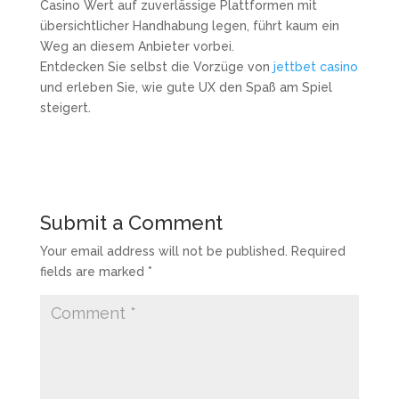
Casino Wert auf zuverlässige Plattformen mit
übersichtlicher Handhabung legen, führt kaum ein
Weg an diesem Anbieter vorbei.
Entdecken Sie selbst die Vorzüge von
jettbet casino
und erleben Sie, wie gute UX den Spaß am Spiel
steigert.
Submit a Comment
Your email address will not be published.
Required
fields are marked
*