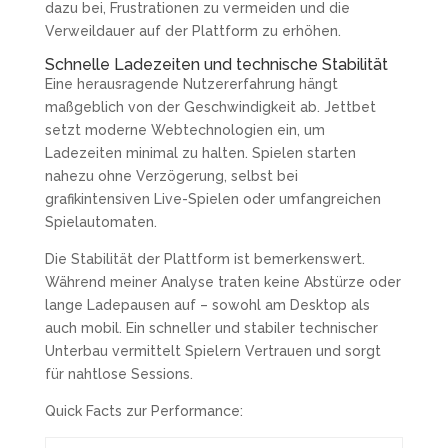
dazu bei, Frustrationen zu vermeiden und die
Verweildauer auf der Plattform zu erhöhen.
Schnelle Ladezeiten und technische Stabilität
Eine herausragende Nutzererfahrung hängt
maßgeblich von der Geschwindigkeit ab. Jettbet
setzt moderne Webtechnologien ein, um
Ladezeiten minimal zu halten. Spielen starten
nahezu ohne Verzögerung, selbst bei
grafikintensiven Live-Spielen oder umfangreichen
Spielautomaten.
Die Stabilität der Plattform ist bemerkenswert.
Während meiner Analyse traten keine Abstürze oder
lange Ladepausen auf – sowohl am Desktop als
auch mobil. Ein schneller und stabiler technischer
Unterbau vermittelt Spielern Vertrauen und sorgt
für nahtlose Sessions.
Quick Facts zur Performance: