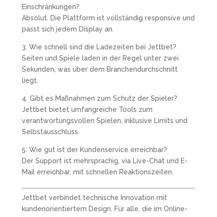
Einschränkungen?
Absolut. Die Plattform ist vollständig responsive und
passt sich jedem Display an.
3. Wie schnell sind die Ladezeiten bei Jettbet?
Seiten und Spiele laden in der Regel unter zwei
Sekunden, was über dem Branchendurchschnitt
liegt.
4. Gibt es Maßnahmen zum Schutz der Spieler?
Jettbet bietet umfangreiche Tools zum
verantwortungsvollen Spielen, inklusive Limits und
Selbstausschluss.
5. Wie gut ist der Kundenservice erreichbar?
Der Support ist mehrsprachig, via Live-Chat und E-
Mail erreichbar, mit schnellen Reaktionszeiten.
Jettbet verbindet technische Innovation mit
kundenorientiertem Design. Für alle, die im Online-