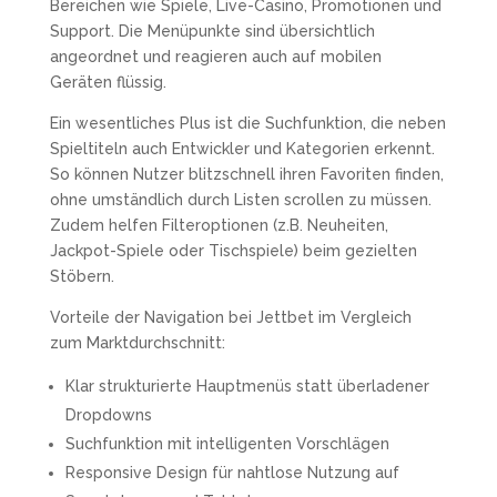
Bereichen wie Spiele, Live-Casino, Promotionen und
Support. Die Menüpunkte sind übersichtlich
angeordnet und reagieren auch auf mobilen
Geräten flüssig.
Ein wesentliches Plus ist die Suchfunktion, die neben
Spieltiteln auch Entwickler und Kategorien erkennt.
So können Nutzer blitzschnell ihren Favoriten finden,
ohne umständlich durch Listen scrollen zu müssen.
Zudem helfen Filteroptionen (z.B. Neuheiten,
Jackpot-Spiele oder Tischspiele) beim gezielten
Stöbern.
Vorteile der Navigation bei Jettbet im Vergleich
zum Marktdurchschnitt:
Klar strukturierte Hauptmenüs statt überladener
Dropdowns
Suchfunktion mit intelligenten Vorschlägen
Responsive Design für nahtlose Nutzung auf