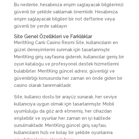
Bu nedenle, hesabınıza erişim sağlayacak bilgilerinizi
güvenli bir şekilde saklamak önemlidir. Hesabınıza
erişim sağlayacak bilgileri bir not defterine veya
güvenli bir yerde saklayın.
Site Genel Özellikleri ve Farklılıklar
MeritKing Canlı Casino Resmi Site, kullanıcıların en
güzel deneyimlerini sunmak için tasarlanmıştır.
MeritKing giriş sayfasına giderek, kullanıcılar geniş bir
oyun kataloğu ve profesyonel destek hizmetlerini
bulabilirler. MeritKing güncel adresi, güvenliği ve
güvenilirliği konusunda her zaman en önde giden bir
casino olarak tanınmaktadır.
Site, kullanıcı dostu bir arayüz sunarak, her seviye
kullanıcıya uygun olmak için tasarlanmıştır. Mobil
uyumluluğu da göz ardı etmemiş, her cihazdan
erişilebilir ve oyunlar her zaman en iyi kalitede
sunulmaktadır. MeritKing güncel giriş sayfası,
kullanıcıların hızlı ve kolay bir şekilde oyunlarına