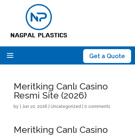
Get a Quote
Meritking Canlı Casino
Resmi Site (2026)
by
|
Jun 10, 2026
|
Uncategorized
|
0 comments
Meritking Canlı Casino