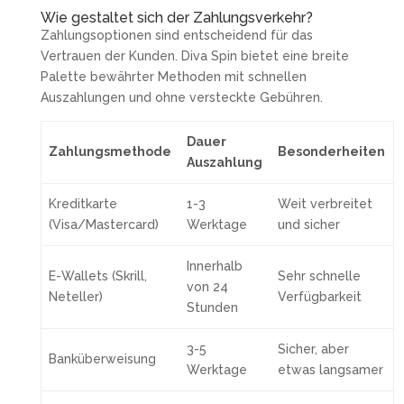
Wie gestaltet sich der Zahlungsverkehr?
Zahlungsoptionen sind entscheidend für das
Vertrauen der Kunden. Diva Spin bietet eine breite
Palette bewährter Methoden mit schnellen
Auszahlungen und ohne versteckte Gebühren.
Dauer
Zahlungsmethode
Besonderheiten
Auszahlung
Kreditkarte
1-3
Weit verbreitet
(Visa/Mastercard)
Werktage
und sicher
Innerhalb
E-Wallets (Skrill,
Sehr schnelle
von 24
Neteller)
Verfügbarkeit
Stunden
3-5
Sicher, aber
Banküberweisung
Werktage
etwas langsamer