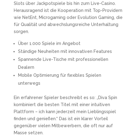
Slots über Jackpotspiele bis hin zum Live-Casino.
Herausragend ist die Kooperation mit Top-Providern
wie NetEnt, Microgaming oder Evolution Gaming, die
für Qualität und abwechslungsreiche Unterhaltung
sorgen.
Über 1.000 Spiele im Angebot
Ständige Neuheiten mit innovativen Features
Spannende Live-Tische mit professionellen
Dealern
Mobile Optimierung für flexibles Spielen
unterwegs
Ein erfahrener Spieler beschreibt es so: „Diva Spin
kombiniert die besten Titel mit einer intuitiven
Plattform – ich kann jederzeit mein Lieblingsspiel
finden und genießen.“ Das ist ein klarer Vorteil
gegenüber vielen Mitbewerbern, die oft nur auf
Masse setzen.