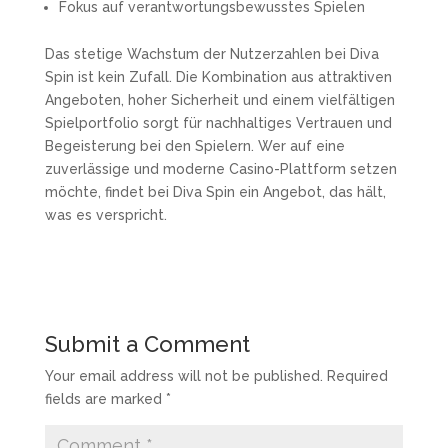
Fokus auf verantwortungsbewusstes Spielen
Das stetige Wachstum der Nutzerzahlen bei Diva
Spin ist kein Zufall. Die Kombination aus attraktiven
Angeboten, hoher Sicherheit und einem vielfältigen
Spielportfolio sorgt für nachhaltiges Vertrauen und
Begeisterung bei den Spielern. Wer auf eine
zuverlässige und moderne Casino-Plattform setzen
möchte, findet bei Diva Spin ein Angebot, das hält,
was es verspricht.
Submit a Comment
Your email address will not be published.
Required
fields are marked
*