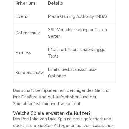
Kriterium
Details
Lizenz
Malta Gaming Authority (MGA)
SSL-Verschlüsselung auf allen
Datenschutz
Seiten
RNG-zertifiziert, unabhängige
Fairness
Tests
Limits, Selbstausschluss-
Kundenschutz
Optionen
Das schafft bei Spielern ein beruhigendes Gefühl:
Ihre Einsätze sind gut aufgehoben, und der
Spielablauf ist fair und transparent.
Welche Spiele erwarten die Nutzer?
Das Portfolio von Diva Spin ist breit gefächert und
deckt alle beliebten Kategorien ab: von klassischen