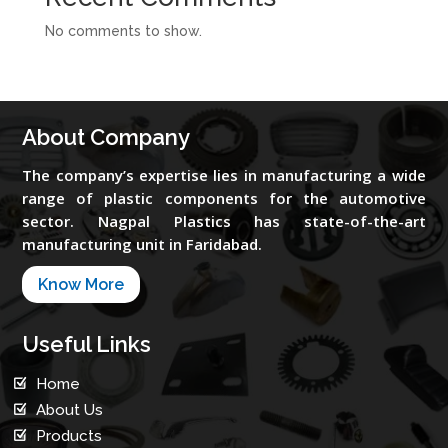
No comments to show.
About Company
The company’s expertise lies in manufacturing a wide
range of plastic components for the automotive
sector. Nagpal Plastics has state-of-the-art
manufacturing unit in Faridabad.
Know More
Useful Links
Home
About Us
Products