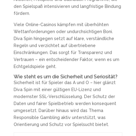
den Spielspaß intensivieren und langfristige Bindung
fördern.
Viele Online-Casinos kämpfen mit überhöhten
Wettanforderungen oder undurchsichtigen Boni.
Diva Spin hingegen setzt auf klare, verständliche
Regeln und verzichtet auf übertriebene
Einschränkungen. Das sorgt für Transparenz und
Vertrauen – ein entscheidender Faktor, wenn es um
Echtgeldspiele geht.
Wie steht es um die Sicherheit und Seriosität?
Sicherheit ist für Spieler das A und O – hier glänzt
Diva Spin mit einer gültigen EU-Lizenz und
modernster SSL-Verschlüsselung. Der Schutz der
Daten und fairer Spielbetrieb werden konsequent
umgesetzt. Darüber hinaus wird das Thema
Responsible Gambling aktiv unterstützt, was
Orientierung und Schutz vor Spielsucht bietet.