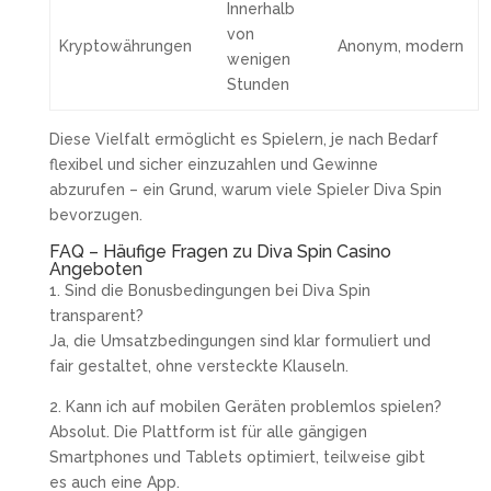
Innerhalb
von
Kryptowährungen
Anonym, modern
wenigen
Stunden
Diese Vielfalt ermöglicht es Spielern, je nach Bedarf
flexibel und sicher einzuzahlen und Gewinne
abzurufen – ein Grund, warum viele Spieler Diva Spin
bevorzugen.
FAQ – Häufige Fragen zu Diva Spin Casino
Angeboten
1. Sind die Bonusbedingungen bei Diva Spin
transparent?
Ja, die Umsatzbedingungen sind klar formuliert und
fair gestaltet, ohne versteckte Klauseln.
2. Kann ich auf mobilen Geräten problemlos spielen?
Absolut. Die Plattform ist für alle gängigen
Smartphones und Tablets optimiert, teilweise gibt
es auch eine App.