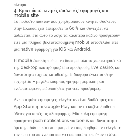
πλευρά.
4. Εμπειρία σε κινητές συσκευές: εφαρμογές και
mobile site
Το ποσοστό παικτών που χρησιμοποιούν κινητές συσκευές
στην Ελλάδα έχει ξεπεράσει το 60 % και συνεχίζει να
αυξάνεται. Για αυτό το λόγο τα καλύτερα καζίνο προσφέρουν
είτε μια πλήρως βελτιστοποιημένη mobile ιστοσελίδα είτε
μια native εφαρμογή για iOS και Android.
Η mobile έκδοση πρέπει να διατηρεί όλα τα χαρακτηριστικά
της desktop πλατφόρμας: ίδια προσφορές, live casino, και
δυνατότητα ταχείας κατάθεσης. Η διαφορά έγκειται στην
ευχρηστία – μεγάλα κουμπιά, γρήγορη φόρτωση και
ενσωματωμένες ειδοποιήσεις για νέες προσφορές.
Αν προτιμάτε εφαρμογές, ελέγξτε αν είναι διαθέσιμες στο
App Store ή το Google Play και αν το καζίνο διαθέτει
άδειες για αυτές τις πλατφόρμες. Μία καλή εφαρμογή
προσφέρει push notifications για bonus και δυνατότητα
άμεσης εξόδου, κάτι που μπορεί να σας βοηθήσει να ελέγξετε
την ώρα του παιχνιδιού και να εφαρμόσετε υπεύθυνο τζόγο.