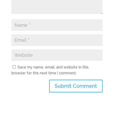
Save my name, email, and website in this
browser for the next time I comment.