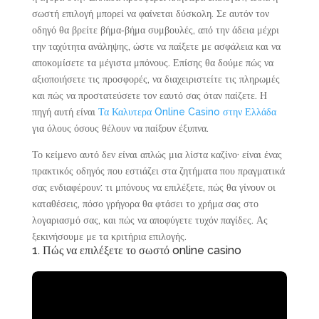
σωστή επιλογή μπορεί να φαίνεται δύσκολη. Σε αυτόν τον
οδηγό θα βρείτε βήμα‑βήμα συμβουλές, από την άδεια μέχρι
την ταχύτητα ανάληψης, ώστε να παίξετε με ασφάλεια και να
αποκομίσετε τα μέγιστα μπόνους. Επίσης θα δούμε πώς να
αξιοποιήσετε τις προσφορές, να διαχειριστείτε τις πληρωμές
και πώς να προστατεύσετε τον εαυτό σας όταν παίζετε. Η
πηγή αυτή είναι
Τα Καλυτερα Online Casino στην Ελλάδα
για όλους όσους θέλουν να παίξουν έξυπνα.
Το κείμενο αυτό δεν είναι απλώς μια λίστα καζίνο· είναι ένας
πρακτικός οδηγός που εστιάζει στα ζητήματα που πραγματικά
σας ενδιαφέρουν: τι μπόνους να επιλέξετε, πώς θα γίνουν οι
καταθέσεις, πόσο γρήγορα θα φτάσει το χρήμα σας στο
λογαριασμό σας, και πώς να αποφύγετε τυχόν παγίδες. Ας
ξεκινήσουμε με τα κριτήρια επιλογής.
1. Πώς να επιλέξετε το σωστό online casino