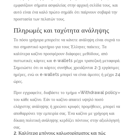
εμφανίζουν σήματα ασφαλείας στην αρχική σελίδα τους, και
αυτό είναι ένα καλό πρώτο σημάδι ότι παίρνουν σοβαρά την
προστασία των πελατών τους.
Πληρωμές και ταχύτητα ανάληψης
Το πόσο γρήγορα μπορείτε να κάνετε ανάληψη είναι συχνά το
πιο σημαντικό κριτήριο για τους Έλληνες παίκτες. Τα
καλύτερα καζίνο προσφέρουν διάφορες μεθόδους, από
πιστωτικές κάρτες και e‑wallets μέχρι τραπεζική μεταφορά.
Σημειώστε ότι οι κάρτες συνήθως χρειάζονται 2‑3 εργάσιμες
ημέρες, ενώ οι e‑wallets μπορεί να είναι άμεσες ή μέχρι 24
ώρες.
Πριν εγγραφείτε, διαβάστε το τμήμα «Withdrawal policy»
του κάθε καζίνο. Εάν το καζίνο απαιτεί υψηλό ποσό
ελάχιστης ανάληψης ή χρεώνει κρυφές προμήθειες, μπορεί να
αποθαρρύνει την εμπειρία σας. Ένα καζίνο με γρήγορη και
δίκαιη πολιτική ανάληψης κερδίζει πόντους στην αξιολόγησή
σας.
2. Καλύτερα μπόνους καλωσορίσματος και πώς