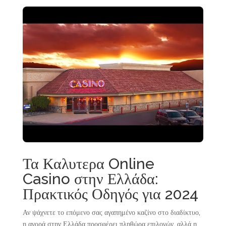
Τα Καλυτερα Online
Casino στην Ελλάδα:
Πρακτικός Οδηγός για 2024
Αν ψάχνετε το επόμενο σας αγαπημένο καζίνο στο διαδίκτυο,
η αγορά στην Ελλάδα προσφέρει πληθώρα επιλογών, αλλά η