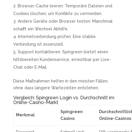
Browser-Cache leeren: Temporäre Dateien und
Cookies löschen, um Konflikte zu vermeiden.
Andere Geräte oder Browser testen: Manchmal
schafft ein Wechsel Abhilfe.
Internetverbindung prüfen: Eine stabile
Verbindung ist essenziell.
Support kontaktieren: Spingreen bietet einen
hilfsbereiten Kundenservice, erreichbar per Live-
Chat oder E-Mail.
Diese Maßnahmen helfen in den meisten Fällen,
ohne dass längere Wartezeiten entstehen.
Vergleich: Spingreen Login vs. Durchschnitt im
Online-Casino-Markt
Spingreen
Durchschnittli
Merkmal
Casino
Online-Casinos