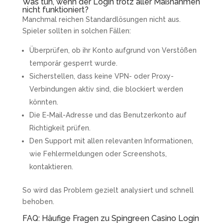
Was tun, wenn der Login trotz aller Maßnahmen
nicht funktioniert?
Manchmal reichen Standardlösungen nicht aus.
Spieler sollten in solchen Fällen:
Überprüfen, ob ihr Konto aufgrund von Verstößen
temporär gesperrt wurde.
Sicherstellen, dass keine VPN- oder Proxy-
Verbindungen aktiv sind, die blockiert werden
könnten.
Die E-Mail-Adresse und das Benutzerkonto auf
Richtigkeit prüfen.
Den Support mit allen relevanten Informationen,
wie Fehlermeldungen oder Screenshots,
kontaktieren.
So wird das Problem gezielt analysiert und schnell
behoben.
FAQ: Häufige Fragen zu Spingreen Casino Login