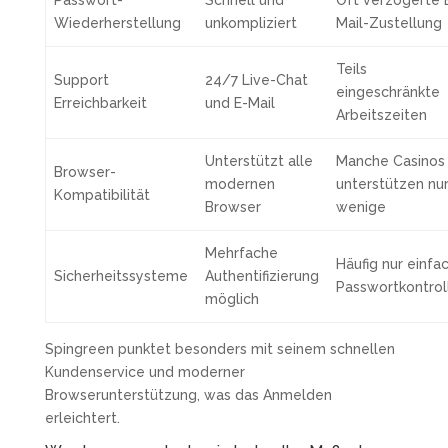
Passwort-
Schnell und
Oft verzögerte 
Wiederherstellung
unkompliziert
Mail-Zustellung
Teils
Support
24/7 Live-Chat
eingeschränkte
Erreichbarkeit
und E-Mail
Arbeitszeiten
Unterstützt alle
Manche Casinos
Browser-
modernen
unterstützen nu
Kompatibilität
Browser
wenige
Mehrfache
Häufig nur einfa
Sicherheitssysteme
Authentifizierung
Passwortkontrol
möglich
Spingreen punktet besonders mit seinem schnellen
Kundenservice und moderner
Browserunterstützung, was das Anmelden
erleichtert.