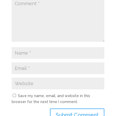
Save my name, email, and website in this
browser for the next time I comment.