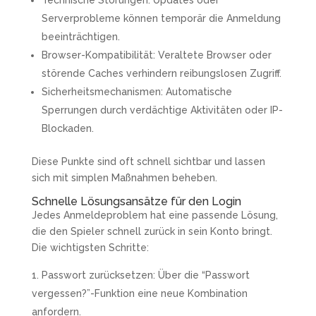
Technische Störungen: Updates oder
Serverprobleme können temporär die Anmeldung
beeinträchtigen.
Browser-Kompatibilität: Veraltete Browser oder
störende Caches verhindern reibungslosen Zugriff.
Sicherheitsmechanismen: Automatische
Sperrungen durch verdächtige Aktivitäten oder IP-
Blockaden.
Diese Punkte sind oft schnell sichtbar und lassen
sich mit simplen Maßnahmen beheben.
Schnelle Lösungsansätze für den Login
Jedes Anmeldeproblem hat eine passende Lösung,
die den Spieler schnell zurück in sein Konto bringt.
Die wichtigsten Schritte:
Passwort zurücksetzen: Über die “Passwort
vergessen?”-Funktion eine neue Kombination
anfordern.