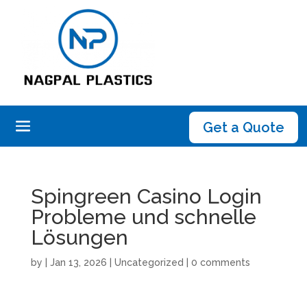
Get a Quote
Spingreen Casino Login
Probleme und schnelle
Lösungen
by
|
Jan 13, 2026
|
Uncategorized
|
0 comments