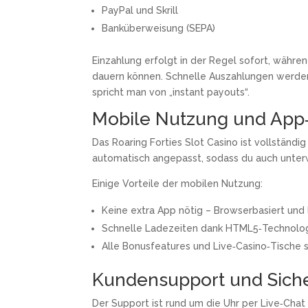
PayPal und Skrill
Banküberweisung (SEPA)
Einzahlung erfolgt in der Regel sofort, wäh
dauern können. Schnelle Auszahlungen werde
spricht man von „instant payouts“.
Mobile Nutzung und App‑
Das Roaring Forties Slot Casino ist vollständ
automatisch angepasst, sodass du auch unter
Einige Vorteile der mobilen Nutzung:
Keine extra App nötig – Browserbasiert und 
Schnelle Ladezeiten dank HTML5‑Technolog
Alle Bonusfeatures und Live‑Casino‑Tische s
Kundensupport und Siche
Der Support ist rund um die Uhr per Live‑Chat 