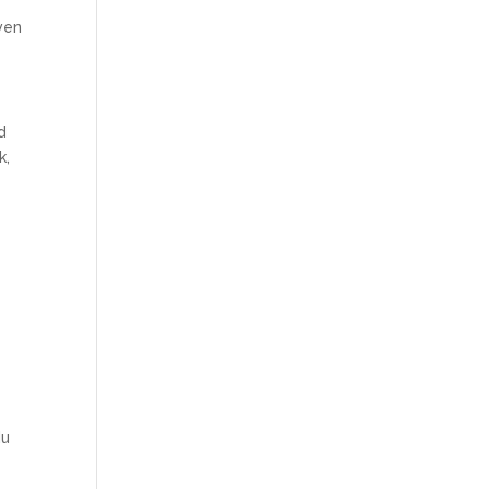
ven
d
k,
du