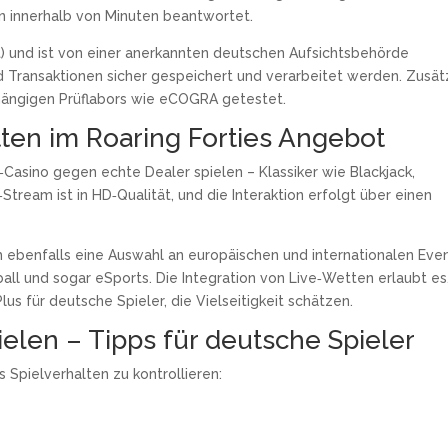
innerhalb von Minuten beantwortet.
t) und ist von einer anerkannten deutschen Aufsichtsbehörde
d Transaktionen sicher gespeichert und verarbeitet werden. Zusät
hängigen Prüflabors wie eCOGRA getestet.
ten im Roaring Forties Angebot
Casino gegen echte Dealer spielen – Klassiker wie Blackjack,
Stream ist in HD‑Qualität, und die Interaktion erfolgt über einen
m ebenfalls eine Auswahl an europäischen und internationalen Even
ll und sogar eSports. Die Integration von Live‑Wetten erlaubt es
us für deutsche Spieler, die Vielseitigkeit schätzen.
elen – Tipps für deutsche Spieler
Spielverhalten zu kontrollieren: