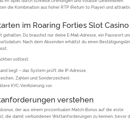
s im Spiel durch schnelle Drehungen und volatile Gewinnlinien
zen die Kombination aus hoher RTP (Return to Player) und attrakti
tarten im Roaring Forties Slot Casino
 gehalten. Du brauchst nur deine E‑Mail‑Adresse, ein Passwort un
urtsdatum. Nach dem Absenden erhältst du einen Bestätigungslin
sst.
achten solltest:
land liegt – das System prüft die IP‑Adresse.
eichen, Zahlen und Sonderzeichen).
tere KYC‑Verifizierung vor.
anforderungen verstehen
bonus, der aus einem prozentualen Match‑Bonus auf die erste
g ist, die damit verbundenen Wettanforderungen zu kennen, bevor 