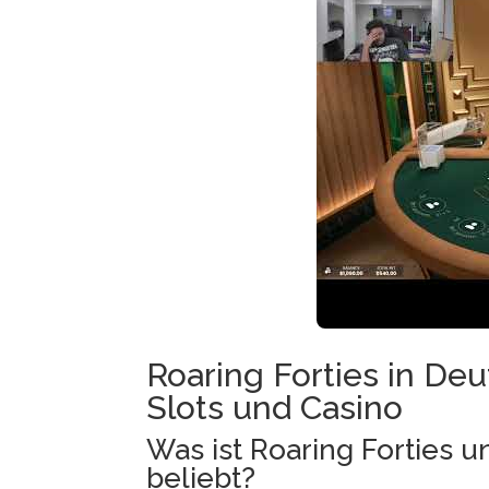
Roaring Forties in Deu
Slots und Casino
Was ist Roaring Forties 
beliebt?