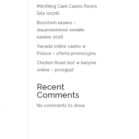
Meritking Canlı Casino Resmi
Site (2026)
Boostwin казино –
лицензионное онлайн
казино 2026
Vavada online casino w
Polsce – oferta promocyjna
Chicken Road slot w kasynie
online – przegląd
Recent
Comments
r
No comments to show.