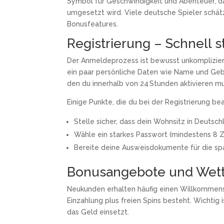
Symbol für Geschwindigkeit und Abenteuer, da
umgesetzt wird. Viele deutsche Spieler schät
Bonusfeatures.
Registrierung – Schnell s
Der Anmeldeprozess ist bewusst unkompliziert
ein paar persönliche Daten wie Name und Geb
den du innerhalb von 24 Stunden aktivieren mu
Einige Punkte, die du bei der Registrierung be
Stelle sicher, dass dein Wohnsitz in Deutsch
Wähle ein starkes Passwort (mindestens 8 Z
Bereite deine Ausweisdokumente für die spä
Bonusangebote und Wett
Neukunden erhalten häufig einen Willkommens
Einzahlung plus freien Spins besteht. Wichti
das Geld einsetzt.