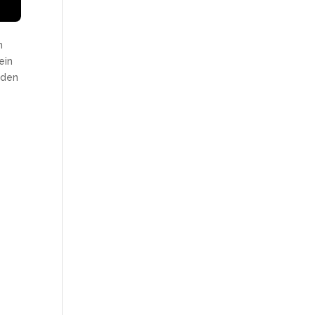
n
ein
 den