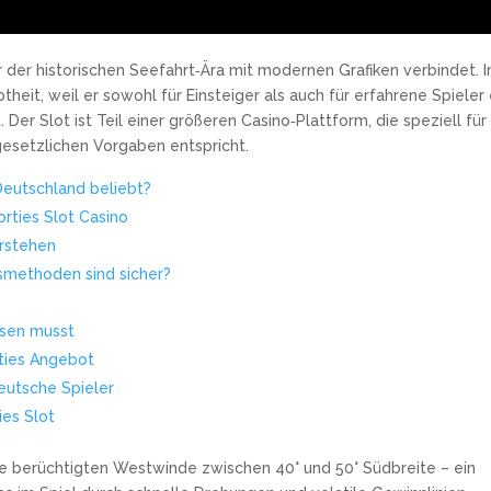
air der historischen Seefahrt‑Ära mit modernen Grafiken verbindet. I
heit, weil er sowohl für Einsteiger als auch für erfahrene Spieler 
Der Slot ist Teil einer größeren Casino‑Plattform, die speziell für
gesetzlichen Vorgaben entspricht.
 Deutschland beliebt?
orties Slot Casino
rstehen
smethoden sind sicher?
ssen musst
rties Angebot
eutsche Spieler
ies Slot
die berüchtigten Westwinde zwischen 40° und 50° Südbreite – ein