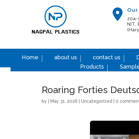
Our
20a-
NIT,
(Hary
Home
about us
contact us
D
Products
Sampl
Roaring Forties Deut
by
|
May 31, 2026
|
Uncategorized
|
0 commen