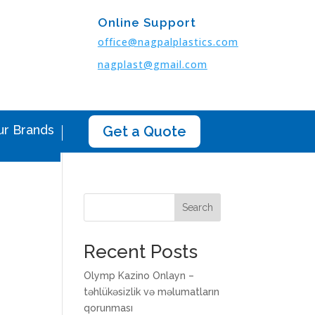
Online Support
office@nagpalplastics.com
nagplast@gmail.com
ur Brands
Get a Quote
n
Search
Recent Posts
Olymp Kazino Onlayn –
təhlükəsizlik və məlumatların
qorunması