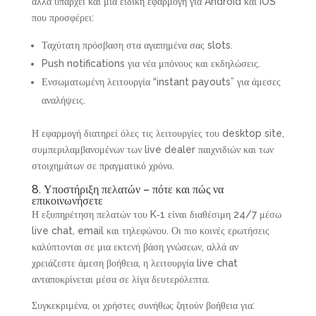
αλλά υπάρχει και μια ειδική εφαρμογή για Android και iOS
που προσφέρει:
Ταχύτατη πρόσβαση στα αγαπημένα σας slots.
Push notifications για νέα μπόνους και εκδηλώσεις.
Ενσωματωμένη λειτουργία “instant payouts” για άμεσες
αναλήψεις.
Η εφαρμογή διατηρεί όλες τις λειτουργίες του desktop site,
συμπεριλαμβανομένων των live dealer παιχνιδιών και των
στοιχημάτων σε πραγματικό χρόνο.
8. Υποστήριξη πελατών – πότε και πώς να
επικοινωνήσετε
Η εξυπηρέτηση πελατών του K‑1 είναι διαθέσιμη 24/7 μέσω
live chat, email και τηλεφώνου. Οι πιο κοινές ερωτήσεις
καλύπτονται σε μια εκτενή βάση γνώσεων, αλλά αν
χρειάζεστε άμεση βοήθεια, η λειτουργία live chat
ανταποκρίνεται μέσα σε λίγα δευτερόλεπτα.
Συγκεκριμένα, οι χρήστες συνήθως ζητούν βοήθεια για: