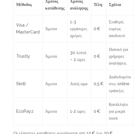
Χρόνος
Χρόνος
Μέθοδος
Τέλη
Σχόλια
κατάθεσης
ανάληψης
1‑3
Σταθερό,
Visa /
Άμεσα
εργάσιμες
0 €
ευρέως
MasterCard
ημέρες
αποδεκτό
Ιδανικό για
30 λεπτά
Trustly
Άμεσα
0 €
γρήγορες
– 2 ώρες
αναλήψεις
Διαδεδομένο
Skrill
Άμεσα
Απλή ώρα
0,5 €
στις online
τράπεζες
Κατάλληλο
EcoPayz
Άμεσα
1‑2 ώρες
0 €
για μικρά
ποσά
Οι ελάχιστες καταθέσεις κυμαίνονται από 10 € έως 20 €,