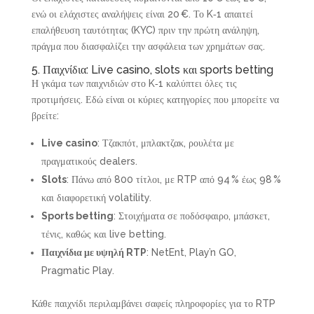
ενώ οι ελάχιστες αναλήψεις είναι 20 €. Το K‑1 απαιτεί
επαλήθευση ταυτότητας (KYC) πριν την πρώτη ανάληψη,
πράγμα που διασφαλίζει την ασφάλεια των χρημάτων σας.
5. Παιχνίδια: Live casino, slots και sports betting
Η γκάμα των παιχνιδιών στο K‑1 καλύπτει όλες τις
προτιμήσεις. Εδώ είναι οι κύριες κατηγορίες που μπορείτε να
βρείτε:
Live casino
: Τζακπότ, μπλακτζακ, ρουλέτα με
πραγματικούς dealers.
Slots
: Πάνω από 800 τίτλοι, με RTP από 94 % έως 98 %
και διαφορετική volatility.
Sports betting
: Στοιχήματα σε ποδόσφαιρο, μπάσκετ,
τένις, καθώς και live betting.
Παιχνίδια με υψηλή RTP
: NetEnt, Play’n GO,
Pragmatic Play.
Κάθε παιχνίδι περιλαμβάνει σαφείς πληροφορίες για το RTP