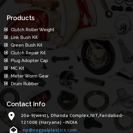
Products
Clutch Roller Weight
Link Bush Kit
Green Bush Kit
Clutch Repair Kit
Plug Adopter Cap
MC Kit
Meter Worm Gear
Drum Rubber
Contact Info
20a-9(west), Dhanda Complex,NIT,Faridabad-
121006 (Haryana) –INDIA
np@nagpalplastics.com