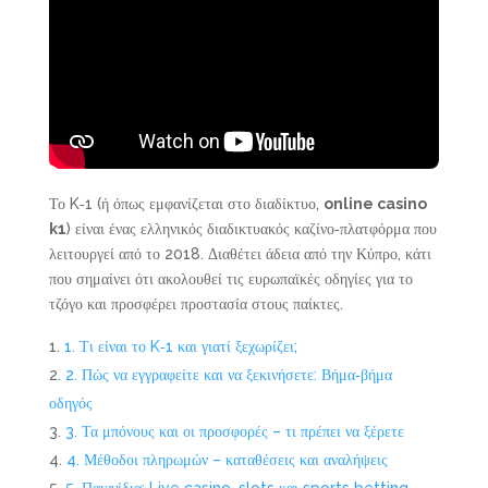
Το K‑1 (ή όπως εμφανίζεται στο διαδίκτυο,
online casino
k1
) είναι ένας ελληνικός διαδικτυακός καζίνο‑πλατφόρμα που
λειτουργεί από το 2018. Διαθέτει άδεια από την Κύπρο, κάτι
που σημαίνει ότι ακολουθεί τις ευρωπαϊκές οδηγίες για το
τζόγο και προσφέρει προστασία στους παίκτες.
1. Τι είναι το K‑1 και γιατί ξεχωρίζει;
2. Πώς να εγγραφείτε και να ξεκινήσετε: Βήμα‑βήμα
οδηγός
3. Τα μπόνους και οι προσφορές – τι πρέπει να ξέρετε
4. Μέθοδοι πληρωμών – καταθέσεις και αναλήψεις