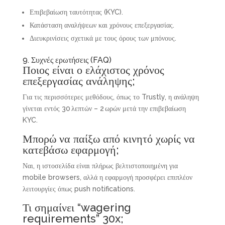
Επιβεβαίωση ταυτότητας (KYC).
Κατάσταση αναλήψεων και χρόνους επεξεργασίας.
Διευκρινίσεις σχετικά με τους όρους των μπόνους.
9. Συχνές ερωτήσεις (FAQ)
Ποιος είναι ο ελάχιστος χρόνος
επεξεργασίας ανάληψης;
Για τις περισσότερες μεθόδους, όπως το Trustly, η ανάληψη
γίνεται εντός 30 λεπτών – 2 ωρών μετά την επιβεβαίωση
KYC.
Μπορώ να παίξω από κινητό χωρίς να
κατεβάσω εφαρμογή;
Ναι, η ιστοσελίδα είναι πλήρως βελτιστοποιημένη για
mobile browsers, αλλά η εφαρμογή προσφέρει επιπλέον
λειτουργίες όπως push notifications.
Τι σημαίνει “wagering
requirements” 30x;