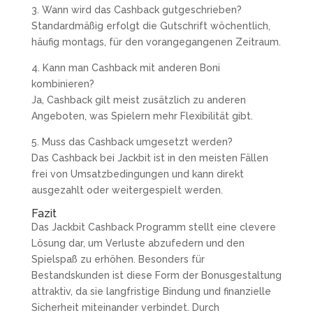
3. Wann wird das Cashback gutgeschrieben?
Standardmäßig erfolgt die Gutschrift wöchentlich,
häufig montags, für den vorangegangenen Zeitraum.
4. Kann man Cashback mit anderen Boni
kombinieren?
Ja, Cashback gilt meist zusätzlich zu anderen
Angeboten, was Spielern mehr Flexibilität gibt.
5. Muss das Cashback umgesetzt werden?
Das Cashback bei Jackbit ist in den meisten Fällen
frei von Umsatzbedingungen und kann direkt
ausgezahlt oder weitergespielt werden.
Fazit
Das Jackbit Cashback Programm stellt eine clevere
Lösung dar, um Verluste abzufedern und den
Spielspaß zu erhöhen. Besonders für
Bestandskunden ist diese Form der Bonusgestaltung
attraktiv, da sie langfristige Bindung und finanzielle
Sicherheit miteinander verbindet. Durch