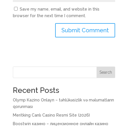
Save my name, email, and website in this
browser for the next time I comment.
Search
Recent Posts
Olymp Kazino Onlayn – təhlükəsizlik və məlumatların
qorunması
Meritking Canlı Casino Resmi Site (2026)
Boostwin казино – лицензионное онлайн казино