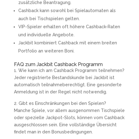
zusätzliche Beantragung.
Cashback kann sowohl bei Spielautomaten als
auch bei Tischspielen gelten.
VIP-Spieler erhalten oft höhere Cashback-Raten
und individuelle Angebote.
Jackbit kombiniert Cashback mit einem breiten
Portfolio an weiteren Boni.
FAQ zum Jackbit Cashback Programm
1. Wie kann ich am Cashback Programm teilnehmen?
Jeder registrierte Bestandskunde bei Jackbit ist
automatisch teilnahmeberechtigt. Eine gesonderte
Anmeldung ist in der Regel nicht notwendig.
2. Gibt es Einschränkungen bei den Spielen?
Manche Spiele, vor allem ausgenommen Tischspiele
oder spezielle Jackpot-Slots, können vom Cashback
ausgeschlossen sein. Eine vollständige Übersicht
findet man in den Bonusbedingungen.