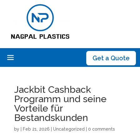
Get a Quote
Jackbit Cashback
Programm und seine
Vorteile für
Bestandskunden
by
|
Feb 21, 2026
|
Uncategorized
|
0 comments