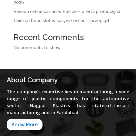
2026
Vavada online casino w Polsce – oferta promocyjna
Chicken Road slot w kasynie online – przegląd
Recent Comments
No comments to show.
About Company
The company’s expertise lies in manufacturing a wide
range of plastic components for the automotive
sector. Nagpal Plastics has state-of-the-art
manufacturing unit in Faridabad.
Know More