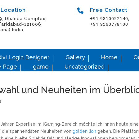
 Location
Free Contact
+91 9810052140,
9, Dhanda Complex,
+91 9560778100
 Faridabad-121006
ana) India
ivi Login Designer
Gallery
Home
O
e Page
game
Uncategorized
wahl und Neuheiten im Überbli
s
 Jahren Expertise im iGaming-Bereich möchte ich Ihnen heute ein
nd die spannendsten Neuheiten von
golden lion
geben. Die Plattfo
h eine breite Spielvielfalt und stetige Innovationen hervorgetan, 