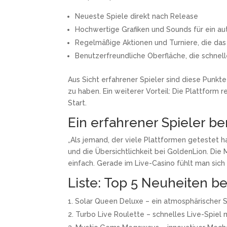
Neueste Spiele direkt nach Release
Hochwertige Grafiken und Sounds für ein au
Regelmäßige Aktionen und Turniere, die d
Benutzerfreundliche Oberfläche, die schnelle
Aus Sicht erfahrener Spieler sind diese Punkt
zu haben. Ein weiterer Vorteil: Die Plattform 
Start.
Ein erfahrener Spieler be
„Als jemand, der viele Plattformen getestet h
und die Übersichtlichkeit bei GoldenLion. Die
einfach. Gerade im Live-Casino fühlt man sich 
Liste: Top 5 Neuheiten b
Solar Queen Deluxe – ein atmosphärischer 
Turbo Live Roulette – schnelles Live-Spiel