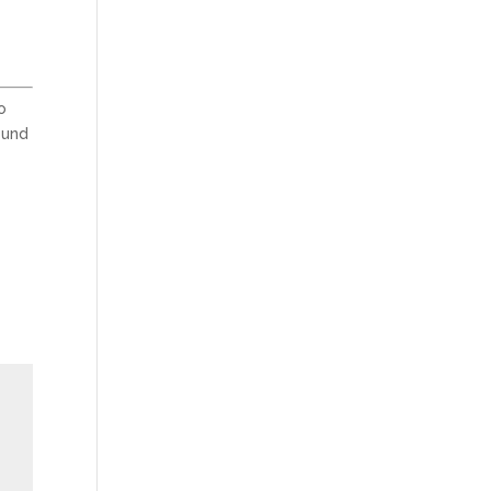
o
 und