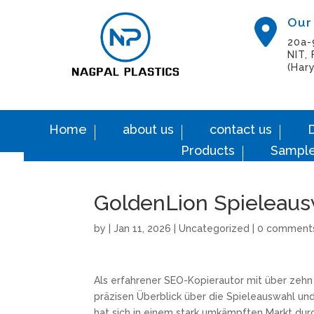
Our
20a-
NIT,
(Hary
Home
about us
contact us
D
Products
Sampl
GoldenLion Spieleaus
by
|
Jan 11, 2026
|
Uncategorized
|
0 comment
Als erfahrener SEO-Kopierautor mit über zehn
präzisen Überblick über die Spieleauswahl u
hat sich in einem stark umkämpften Markt durc