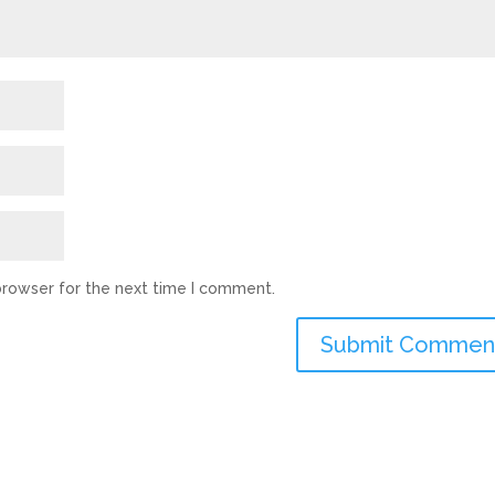
browser for the next time I comment.