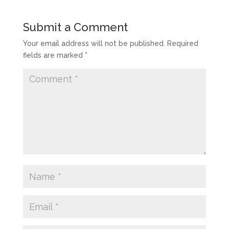
Submit a Comment
Your email address will not be published.
Required
fields are marked
*