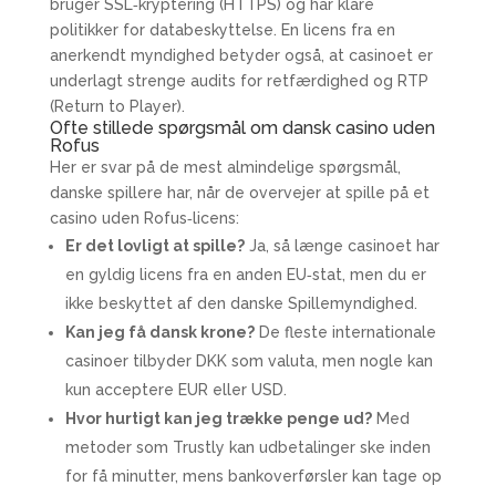
bruger SSL‑kryptering (HTTPS) og har klare
politikker for databeskyttelse. En licens fra en
anerkendt myndighed betyder også, at casinoet er
underlagt strenge audits for retfærdighed og RTP
(Return to Player).
Ofte stillede spørgsmål om dansk casino uden
Rofus
Her er svar på de mest almindelige spørgsmål,
danske spillere har, når de overvejer at spille på et
casino uden Rofus‑licens:
Er det lovligt at spille?
Ja, så længe casinoet har
en gyldig licens fra en anden EU‑stat, men du er
ikke beskyttet af den danske Spillemyndighed.
Kan jeg få dansk krone?
De fleste internationale
casinoer tilbyder DKK som valuta, men nogle kan
kun acceptere EUR eller USD.
Hvor hurtigt kan jeg trække penge ud?
Med
metoder som Trustly kan udbetalinger ske inden
for få minutter, mens bankoverførsler kan tage op