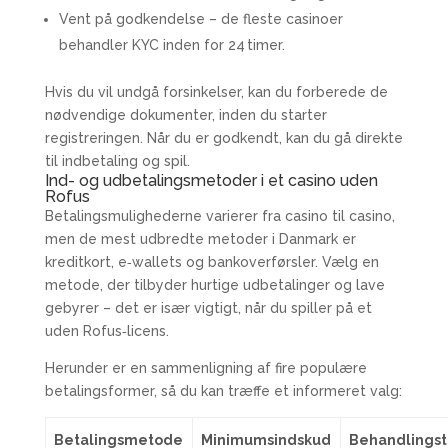
Vent på godkendelse – de fleste casinoer
behandler KYC inden for 24 timer.
Hvis du vil undgå forsinkelser, kan du forberede de
nødvendige dokumenter, inden du starter
registreringen. Når du er godkendt, kan du gå direkte
til indbetaling og spil.
Ind- og udbetalingsmetoder i et casino uden
Rofus
Betalingsmulighederne varierer fra casino til casino,
men de mest udbredte metoder i Danmark er
kreditkort, e‑wallets og bankoverførsler. Vælg en
metode, der tilbyder hurtige udbetalinger og lave
gebyrer – det er især vigtigt, når du spiller på et
uden Rofus‑licens.
Herunder er en sammenligning af fire populære
betalingsformer, så du kan træffe et informeret valg:
Betalingsmetode
Minimumsindskud
Behandlingst