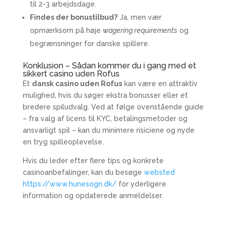
til 2-3 arbejdsdage.
Findes der bonustilbud?
Ja, men vær
opmærksom på høje
wagering requirements
og
begrænsninger for danske spillere.
Konklusion – Sådan kommer du i gang med et
sikkert casino uden Rofus
Et
dansk casino uden Rofus
kan være en attraktiv
mulighed, hvis du søger ekstra bonusser eller et
bredere spiludvalg. Ved at følge ovenstående guide
– fra valg af licens til KYC, betalingsmetoder og
ansvarligt spil – kan du minimere risiciene og nyde
en tryg spilleoplevelse.
Hvis du leder efter flere tips og konkrete
casinoanbefalinger, kan du besøge
websted
https://www.hunesogn.dk/
for yderligere
information og opdaterede anmeldelser.