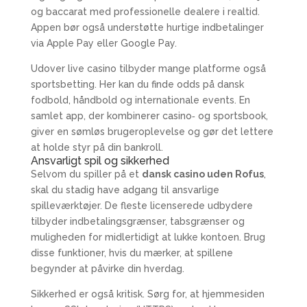
og baccarat med professionelle dealere i realtid.
Appen bør også understøtte hurtige indbetalinger
via Apple Pay eller Google Pay.
Udover live casino tilbyder mange platforme også
sportsbetting. Her kan du finde odds på dansk
fodbold, håndbold og internationale events. En
samlet app, der kombinerer casino‑ og sportsbook,
giver en sømløs brugeroplevelse og gør det lettere
at holde styr på din bankroll.
Ansvarligt spil og sikkerhed
Selvom du spiller på et
dansk casino uden Rofus
,
skal du stadig have adgang til ansvarlige
spilleværktøjer. De fleste licenserede udbydere
tilbyder indbetalingsgrænser, tabsgrænser og
muligheden for midlertidigt at lukke kontoen. Brug
disse funktioner, hvis du mærker, at spillene
begynder at påvirke din hverdag.
Sikkerhed er også kritisk. Sørg for, at hjemmesiden