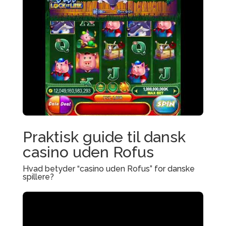
Praktisk guide til dansk
casino uden Rofus
Hvad betyder “casino uden Rofus” for danske
spillere?