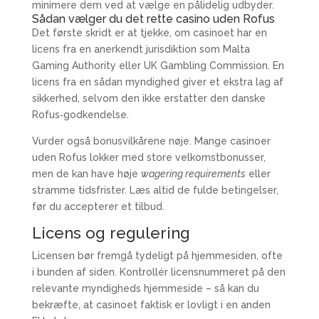
minimere dem ved at vælge en pålidelig udbyder.
Sådan vælger du det rette casino uden Rofus
Det første skridt er at tjekke, om casinoet har en
licens fra en anerkendt jurisdiktion som Malta
Gaming Authority eller UK Gambling Commission. En
licens fra en sådan myndighed giver et ekstra lag af
sikkerhed, selvom den ikke erstatter den danske
Rofus‑godkendelse.
Vurder også bonusvilkårene nøje. Mange casinoer
uden Rofus lokker med store velkomstbonusser,
men de kan have høje
wagering requirements
eller
stramme tidsfrister. Læs altid de fulde betingelser,
før du accepterer et tilbud.
Licens og regulering
Licensen bør fremgå tydeligt på hjemmesiden, ofte
i bunden af siden. Kontrollér licensnummeret på den
relevante myndigheds hjemmeside – så kan du
bekræfte, at casinoet faktisk er lovligt i en anden