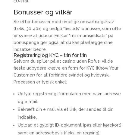
EU‑stat.
Bonusser og vilkår
Se efter bonusser med rimelige omsætningskrav
(f.eks. 30‑40x) og undgå “livstids” bonusser, som ofte
er svære at udløse. En klar “minimumsindsats” på
bonuspenge gør også, at du kan planlægge dine
indsatser bedre.
Registrering og KYC – trin for trin
Selvom du spiller på et casino uden Rofus, vil de
fleste udbydere kræve en form for KYC (Know Your
Customer) for at forhindre svindel og hvidvask.
Processen er typisk enkel:
Udfyld registreringsformularen med navn, adresse
og e‑mail.
Bekræft din e‑mail via et link, der sendes til din
indbakke.
Upload et gyldigt ID-dokument (pas eller kørekort)
samt en adressebevis (f.eks. en regning).