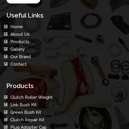
Useful Links
Home
About Us
Products
Gallery
Our Brand
Contact
Products
Clutch Roller Weight
Link Bush Kit
Green Bush Kit
Clutch Repair Kit
Plug Adopter Cap