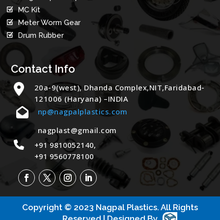
MC Kit
Meter Worm Gear
Drum Rubber
Contact Info
20a-9(west), Dhanda Complex,NIT,Faridabad-
121006 (Haryana) –INDIA
np@nagpalplastics.com
nagplast@gmail.com
+91 9810052140,
+91 9560778100
Copyright © 2023 Nagpal Plastics. All Rights
Reserved | Designed By