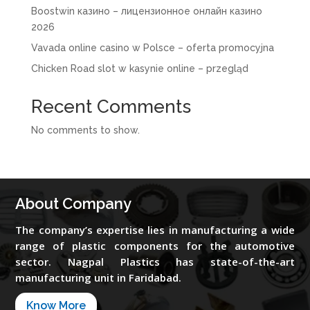
Boostwin казино – лицензионное онлайн казино
2026
Vavada online casino w Polsce – oferta promocyjna
Chicken Road slot w kasynie online – przegląd
Recent Comments
No comments to show.
About Company
The company’s expertise lies in manufacturing a wide
range of plastic components for the automotive
sector. Nagpal Plastics has state-of-the-art
manufacturing unit in Faridabad.
Know More