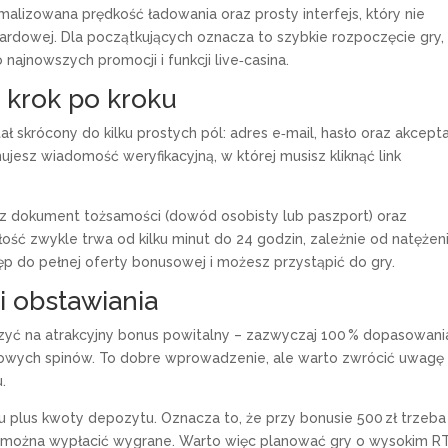
malizowana prędkość ładowania oraz prosty interfejs, który nie
rdowej. Dla początkujących oznacza to szybkie rozpoczęcie gry,
ajnowszych promocji i funkcji live‑casina.
– krok po kroku
tał skrócony do kilku prostych pól: adres e‑mail, hasło oraz akcept
jesz wiadomość weryfikacyjną, w której musisz kliknąć link
esz dokument tożsamości (dowód osobisty lub paszport) oraz
łość zwykle trwa od kilku minut do 24 godzin, zależnie od natężen
ęp do pełnej oferty bonusowej i możesz przystąpić do gry.
i obstawiania
czyć na atrakcyjny bonus powitalny – zazwyczaj 100 % dopasowani
owych spinów. To dobre wprowadzenie, ale warto zwrócić uwagę
.
plus kwoty depozytu. Oznacza to, że przy bonusie 500 zł trzeba
ie można wypłacić wygrane. Warto więc planować gry o wysokim RT