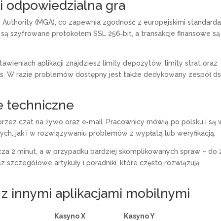
 i odpowiedzialna gra
g Authority (MGA), co zapewnia zgodność z europejskimi standard
są szyfrowane protokołem SSL 256‑bit, a transakcje finansowe są
wieniach aplikacji znajdziesz limity depozytów, limity strat oraz
s. W razie problemów dostępny jest także dedykowany zespół ds
e techniczne
rzez czat na żywo oraz e‑mail. Pracownicy mówią po polsku i są 
ch, jak i w rozwiązywaniu problemów z wypłatą lub weryfikacją.
cza 2 minut, a w przypadku bardziej skomplikowanych spraw – do 
 szczegółowe artykuły i poradniki, które często rozwiązują
z innymi aplikacjami mobilnymi
Kasyno X
Kasyno Y