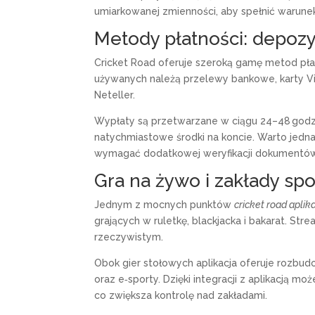
umiarkowanej zmienności, aby spełnić warunek
Metody płatności: depozy
Cricket Road oferuje szeroką gamę metod płat
używanych należą przelewy bankowe, karty Visa
Neteller.
Wypłaty są przetwarzane w ciągu 24–48 godzi
natychmiastowe środki na koncie. Warto jedna
wymagać dodatkowej weryfikacji dokumentów
Gra na żywo i zakłady spo
Jednym z mocnych punktów
cricket road aplik
grających w ruletkę, blackjacka i bakarat. Str
rzeczywistym.
Obok gier stołowych aplikacja oferuje rozbudo
oraz e‑sporty. Dzięki integracji z aplikacją m
co zwiększa kontrolę nad zakładami.