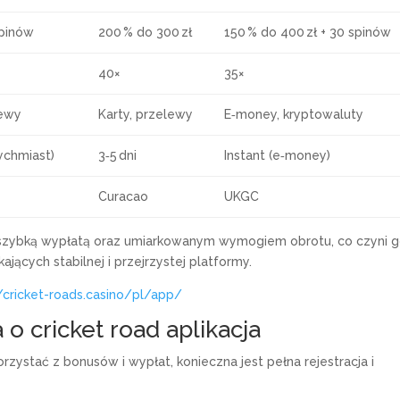
spinów
200 % do 300 zł
150 % do 400 zł + 30 spinów
40×
35×
lewy
Karty, przelewy
E‑money, kryptowaluty
ychmiast)
3‑5 dni
Instant (e‑money)
Curacao
UKGC
ię szybką wypłatą oraz umiarkowanym wymogiem obrotu, co czyni 
jących stabilnej i przejrzystej platformy.
//cricket-roads.casino/pl/app/
 o cricket road aplikacja
orzystać z bonusów i wypłat, konieczna jest pełna rejestracja i