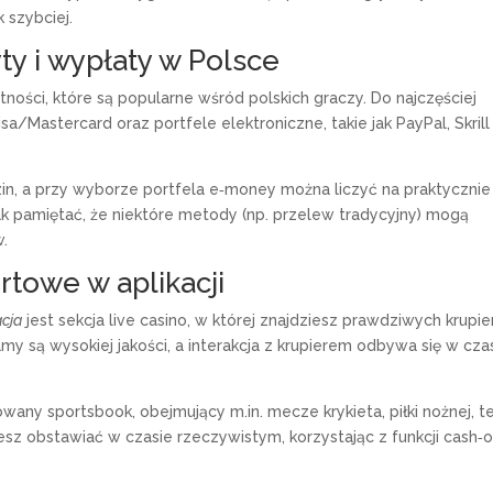
 szybciej.
ty i wypłaty w Polsce
ności, które są popularne wśród polskich graczy. Do najczęściej
/Mastercard oraz portfele elektroniczne, takie jak PayPal, Skrill 
n, a przy wyborze portfela e‑money można liczyć na praktycznie
k pamiętać, że niektóre metody (np. przelew tradycyjny) mogą
.
rtowe w aplikacji
acja
jest sekcja live casino, w której znajdziesz prawdziwych krupi
eamy są wysokiej jakości, a interakcja z krupierem odbywa się w cza
wany sportsbook, obejmujący m.in. mecze krykieta, piłki nożnej, t
ożesz obstawiać w czasie rzeczywistym, korzystając z funkcji cash‑o