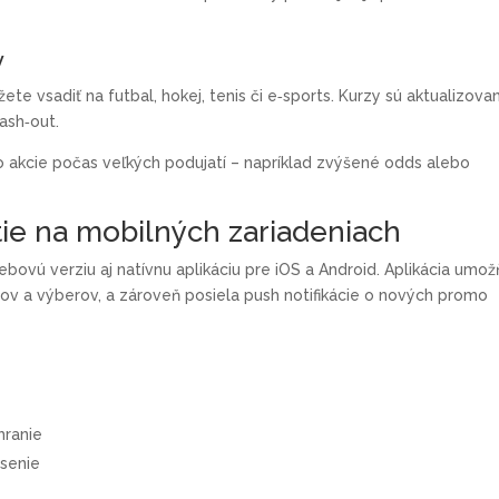
y
te vsadiť na futbal, hokej, tenis či e‑sports. Kurzy sú aktualizova
ash‑out.
 akcie počas veľkých podujatí – napríklad zvýšené odds alebo
tie na mobilných zariadeniach
vú verziu aj natívnu aplikáciu pre iOS a Android. Aplikácia umož
ov a výberov, a zároveň posiela push notifikácie o nových promo
hranie
ásenie