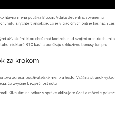
 ako hlavná mena používa Bitcoin. Vďaka decentralizovanému
onymitu a rýchle transakcie, čo je v tradičných online kasínach ča
mi užívateľmi, ktorí chcú mať kontrolu nad svojimi prostriedkami a
ho, niektoré BTC kasína ponúkajú exkluzívne bonusy len pre
rok za krokom
ailová adresa, používateľské meno a heslo. Väčšina stránok vyžad
káciu, čo zvyšuje bezpečnosť účtu.
mail. Kliknutím na odkaz v správe aktivujete účet a môžete pokra