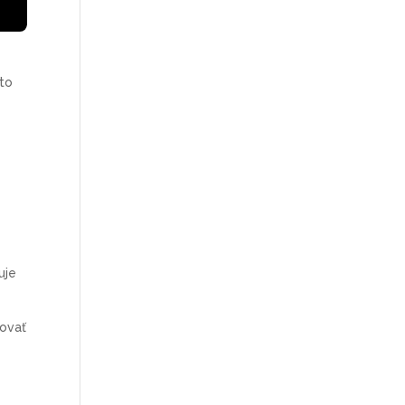
sto
uje
čovať