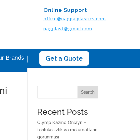
Online Support
office@nagpalplastics.com
nagplast@gmail.com
ur Brands
Get a Quote
mi
Search
Recent Posts
Olymp Kazino Onlayn –
təhlükəsizlik və məlumatların
qorunması