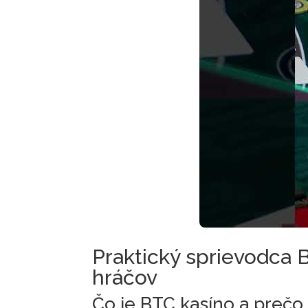
Praktický sprievodca
hráčov
Čo je BTC kasíno a prečo