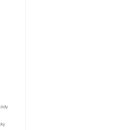
.
etódy
cky