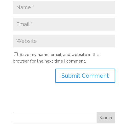
Save my name, email, and website in this
browser for the next time I comment.
Search