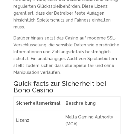
regulierten Glücksspielbehörden. Diese Lizenz
garantiert, dass der Betreiber feste Auflagen
hinsichtlich Spielerschutz und Fairness einhalten
muss.
Darüber hinaus setzt das Casino auf moderne SSL-
Verschlüsselung, die sensible Daten wie persönliche
Informationen und Zahlungsdetails bestmöglich
schützt. Ein unabhängiges Audit von Spielanbietern
stellt zudem sicher, dass alle Spiele fair und ohne
Manipulation verlaufen.
Quick facts zur Sicherheit bei
Boho Casino
Sicherheitsmerkmal
Beschreibung
Malta Gaming Authority
Lizenz
(MGA)