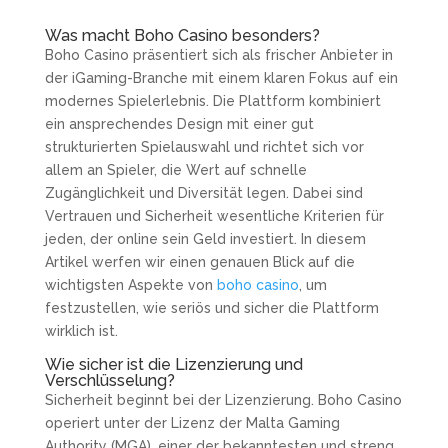
Was macht Boho Casino besonders?
Boho Casino präsentiert sich als frischer Anbieter in
der iGaming-Branche mit einem klaren Fokus auf ein
modernes Spielerlebnis. Die Plattform kombiniert
ein ansprechendes Design mit einer gut
strukturierten Spielauswahl und richtet sich vor
allem an Spieler, die Wert auf schnelle
Zugänglichkeit und Diversität legen. Dabei sind
Vertrauen und Sicherheit wesentliche Kriterien für
jeden, der online sein Geld investiert. In diesem
Artikel werfen wir einen genauen Blick auf die
wichtigsten Aspekte von
boho casino
, um
festzustellen, wie seriös und sicher die Plattform
wirklich ist.
Wie sicher ist die Lizenzierung und
Verschlüsselung?
Sicherheit beginnt bei der Lizenzierung. Boho Casino
operiert unter der Lizenz der Malta Gaming
Authority (MGA), einer der bekanntesten und streng