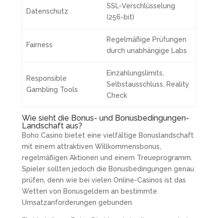
SSL-Verschlüsselung
Datenschutz
(256-bit)
Regelmäßige Prüfungen
Fairness
durch unabhängige Labs
Einzahlungslimits,
Responsible
Selbstausschluss, Reality
Gambling Tools
Check
Wie sieht die Bonus- und Bonusbedingungen-
Landschaft aus?
Boho Casino bietet eine vielfältige Bonuslandschaft
mit einem attraktiven Willkommensbonus,
regelmäßigen Aktionen und einem Treueprogramm.
Spieler sollten jedoch die Bonusbedingungen genau
prüfen, denn wie bei vielen Online-Casinos ist das
Wetten von Bonusgeldern an bestimmte
Umsatzanforderungen gebunden.