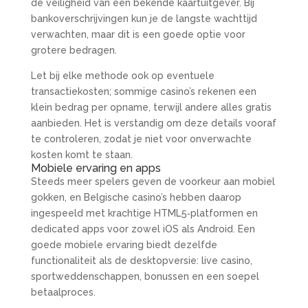
de veiligheid van een bekende kaartuitgever. Bij
bankoverschrijvingen kun je de langste wachttijd
verwachten, maar dit is een goede optie voor
grotere bedragen.
Let bij elke methode ook op eventuele
transactiekosten; sommige casino’s rekenen een
klein bedrag per opname, terwijl andere alles gratis
aanbieden. Het is verstandig om deze details vooraf
te controleren, zodat je niet voor onverwachte
kosten komt te staan.
Mobiele ervaring en apps
Steeds meer spelers geven de voorkeur aan mobiel
gokken, en Belgische casino’s hebben daarop
ingespeeld met krachtige HTML5‑platformen en
dedicated apps voor zowel iOS als Android. Een
goede mobiele ervaring biedt dezelfde
functionaliteit als de desktopversie: live casino,
sportweddenschappen, bonussen en een soepel
betaalproces.