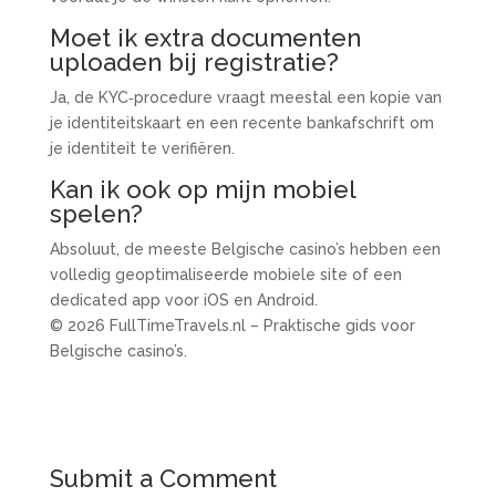
Moet ik extra documenten
uploaden bij registratie?
Ja, de KYC‑procedure vraagt meestal een kopie van
je identiteitskaart en een recente bankafschrift om
je identiteit te verifiëren.
Kan ik ook op mijn mobiel
spelen?
Absoluut, de meeste Belgische casino’s hebben een
volledig geoptimaliseerde mobiele site of een
dedicated app voor iOS en Android.
© 2026 FullTimeTravels.nl – Praktische gids voor
Belgische casino’s.
Submit a Comment