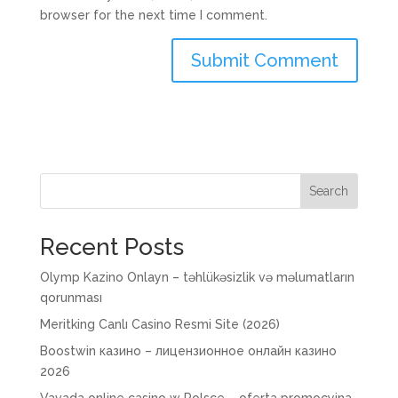
browser for the next time I comment.
Search
Recent Posts
Olymp Kazino Onlayn – təhlükəsizlik və məlumatların
qorunması
Meritking Canlı Casino Resmi Site (2026)
Boostwin казино – лицензионное онлайн казино
2026